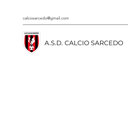
calciosarcedo@gmail.com
A.S.D. CALCIO SARCEDO