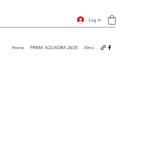
Log In
Home
PRIMA SQUADRA 24/25
Altro