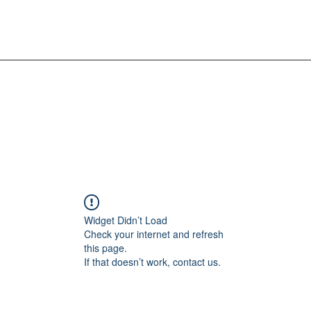
Widget Didn’t Load
Check your internet and refresh
this page.
If that doesn’t work, contact us.