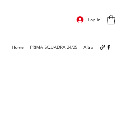
Log In
Home
PRIMA SQUADRA 24/25
Altro