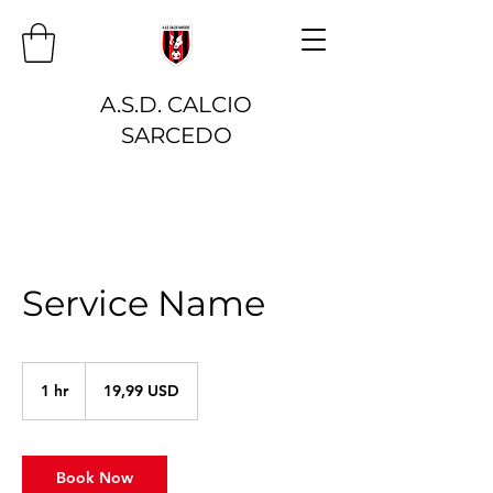
A.S.D. CALCIO
SARCEDO
Service Name
19,99
dollari
1 hr
1
19,99 USD
statunitensi
h
Book Now